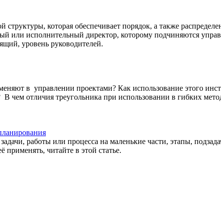
й структуры, которая обеспечивает порядок, а также распредел
льный или исполнительный директор, которому подчиняются упр
ящий, уровень руководителей.
именяют в управлении проектами? Как использование этого инст
? В чем отличия треугольника при использовании в гибких метод
 планирования
 задачи, работы или процесса на маленькие части, этапы, подза
ё применять, читайте в этой статье.