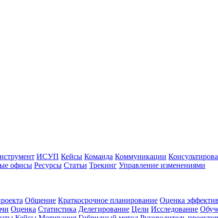
нструмент
ИСУП
Кейсы
Команда
Коммуникации
Консультиров
ые офисы
Ресурсы
Статьи
Трекинг
Управление изменениями
роекта
Общение
Краткосрочное планирование
Оценка эффектив
ачи
Оценка
Статистика
Делегирование
Цели
Исследование
Обуч
енты
Кейсы
Мотивация
Гибридный метод
Руководитель проекто