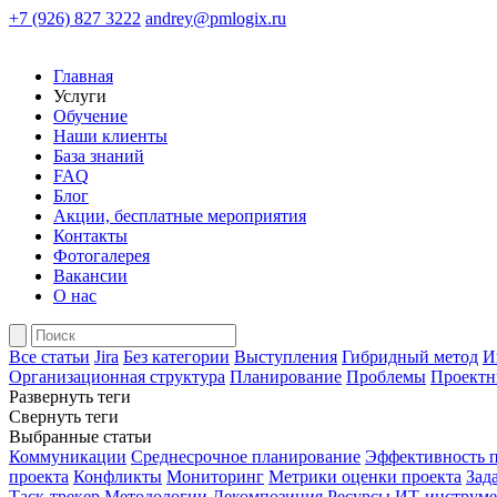
+7 (926) 827 3222
andrey@pmlogix.ru
Главная
Услуги
Обучение
Наши клиенты
База знаний
FAQ
Блог
Акции, бесплатные мероприятия
Контакты
Фотогалерея
Вакансии
О нас
Все статьи
Jira
Без категории
Выступления
Гибридный метод
И
Организационная структура
Планирование
Проблемы
Проектн
Развернуть теги
Свернуть теги
Выбранные статьи
Коммуникации
Среднесрочное планирование
Эффективность п
проекта
Конфликты
Мониторинг
Метрики оценки проекта
Зад
Таск-трекер
Методологии
Декомпозиция
Ресурсы
ИТ-инструм