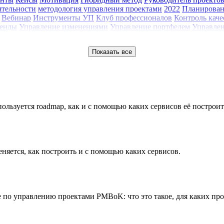
ятельности
методология управления проектами
2022
Планирова
Вебинар
Инструменты УП
Клуб профессионалов
Контроль каче
енды
Управление изменениями
Управление портфелем
Управлен
Показать все
пользуется roadmap, как и с помощью каких сервисов её построит
меняется, как построить и с помощью каких сервисов.
 по управлению проектами PMBoK: что это такое, для каких прое