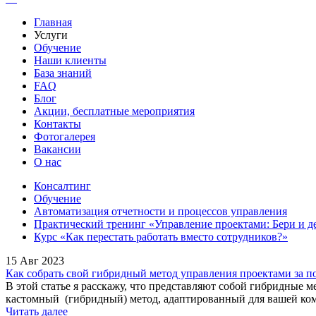
Главная
Услуги
Обучение
Наши клиенты
База знаний
FAQ
Блог
Акции, бесплатные мероприятия
Контакты
Фотогалерея
Вакансии
О нас
Консалтинг
Обучение
Автоматизация отчетности и процессов управления
Практический тренинг «Управление проектами: Бери и д
Курс «Как перестать работать вместо сотрудников?»
15 Авг 2023
Как собрать свой гибридный метод управления проектами за п
В этой статье я расскажу, что представляют собой гибридные 
кастомный (гибридный) метод, адаптированный для вашей ко
Читать далее