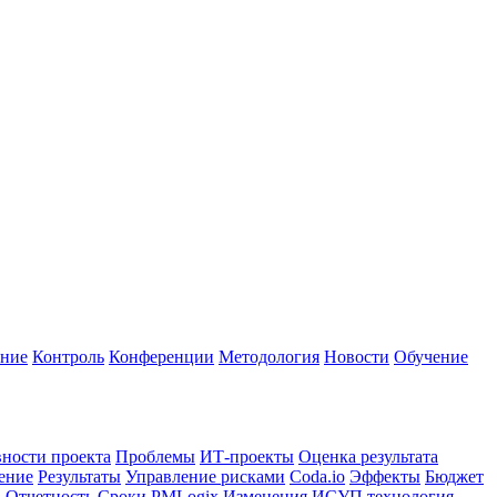
ание
Контроль
Конференции
Методология
Новости
Обучение
ности проекта
Проблемы
ИТ-проекты
Оценка результата
ение
Результаты
Управление рисками
Coda.io
Эффекты
Бюджет
в
Отчетность
Сроки
PMLogix
Изменения
ИСУП
технология