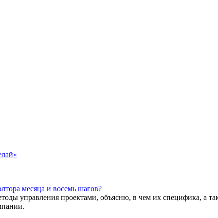
елай»
олтора месяца и восемь шагов?
методы управления проектами, объясню, в чем их специфика, а 
мпании.