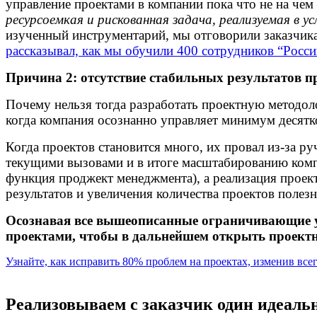
управление проектами в компании пока что не на чем
ресурсоемкая и рискованная задача, реализуемая в ус
изученный инструментарий, мы отговорили заказчика
рассказывал, как мы обучили 400 сотрудников “Росс
Причина 2: отсутствие стабильных результатов п
Почему нельзя тогда разработать проектную методоло
когда компания осознанно управляет минимум десятко
Когда проектов становится много, их провал из-за р
текущими вызовами и в итоге масштабированию компа
функция проджект менеджмента), а реализация проект
результатов и увеличения количества проектов полез
Осознавая все вышеописанные ограничивающие ус
проектами, чтобы в дальнейшем открыть проектн
Узнайте, как исправить 80% проблем на проектах, изменив вс
Реализовываем с заказчик один идеаль