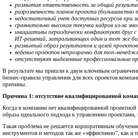
размытая ответственность за общий результ
разрозненность планов проекта (большинство пл
недостаточный учет доступных ресурсов при за
сравнительно высокая текучка кадров из-за эм
инициативы периодически конфликтуют друг с 
ИТ-решений, затрагивающих один и тот же биз
размытый образ результатов и целей проектов
ведение проектов непрозрачно для топ-менедж
отсутствуют выделенные профессиональные про
В результате мы пришли к двум ключевым ограничени
бизнес-правила управления для всех проектов компа
причины.
Причина 1: отсутствие квалифицированной коман
Когда в компании нет квалифицированной проектной к
образа идеального подхода к управлению проектами, 
Такая проблема не решается корпоративным обучение
инструментов и методов так же «эффективно”, как и 