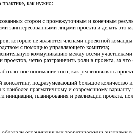
 практике, как нужно:
есованных сторон с промежуточным и конечным резуль
ми заинтересованными лицами проекта и делать это м
ров, которые не являются членами проектной команды
одством с помощью управляющего комитета;
енительную коммуникацию между всеми участниками п
проектов, четко разграничить роли в проекта, за что о
 абсолютное понимание того, как реализовывать прое
 консалтинг, подразумевающий большое количество ин
 к наиболее прагматичному и современному варианту к
ги инициации, планирования и реализации проекта, по
и обладали ограниченными теоретическими знаниями в 