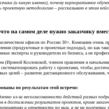
азчика (и какую именно), почему корпоративное обу
ь проектную методологию – рассказываю в этом кейс
что на самом деле нужно заказчику вме
количеством офисов по России 30+. Компания очень п
лении (продуктовые и проектные подходы), но как тако
ные эксперты и руководители из бизнеса, а не профе
ом (Ириной Козловской, членом правления и начальни
 систематизировать работу с проектами, чтобы достич
вых целей – развитие дистанционного обслуживания, 
ваны по результатам этой встречи:
ленно из-за несогласованности действий разных подр
ов в достижении результатов проектов, кроме заказ
роприятиях и отчетности по ним, а не на получении 