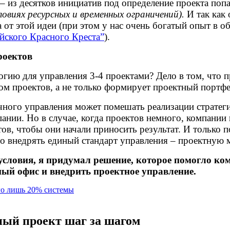
 – из десятков инициатив под определение проекта по
ловиях ресурсных и временных ограничений).
И так как 
 от этой идеи (при этом у нас очень богатый опыт в 
ийского Красного Креста”
).
роектов
гию для управления 3-4 проектами? Дело в том, что п
м проектов, а не только формирует проектный портфел
учного управления может помешать реализации стратеги
нии. Но в случае, когда проектов немного, компании
ов, чтобы они начали приносить результат. И только
но внедрять единый стандарт управления – проектную
ловия, я придумал решение, которое помогло ком
ый офис и внедрить проектное управление.
его лишь 20% системы
ный проект шаг за шагом