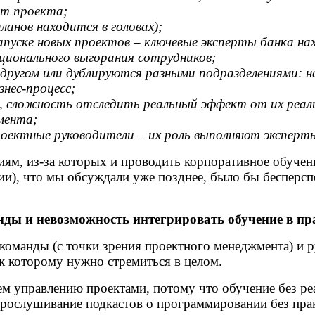
ат проекта;
анов находится в головах);
пуске новых проектов – ключевые эксперты банка на
оционального выгорания сотрудников;
другом или дублируются разными подразделениями: н
нес-процесс;
, сложность отследить реальный эффект от их реал
мента;
ектные руководители – их роль выполняют эксперты
ям, из-за которых и проводить корпоративное обучен
нии), что мы обсуждали уже позднее, было бы беспер
ды и невозможность интегрировать обучение в пр
оманды (с точки зрения проектного менеджмента) и ру
к которому нужно стремиться в целом.
м управлению проектами, потому что обучение без реа
прослушивание подкастов о программировании без прак