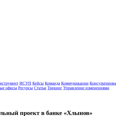
нструмент
ИСУП
Кейсы
Команда
Коммуникации
Консультиров
ые офисы
Ресурсы
Статьи
Трекинг
Управление изменениями
альный проект в банке «Хлынов»