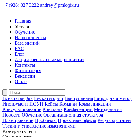
+7 (926) 827 3222
andrey@pmlogix.ru
Главная
Услуги
Обучение
Наши клиенты
База знаний
FAQ
Блог
Акции, бесплатные мероприятия
Контакты
Фотогалерея
Вакансии
О нас
Все статьи
Jira
Без категории
Выступления
Гибридный метод
Инструмент
ИСУП
Кейсы
Команда
Коммуникации
Консультирование
Контроль
Конференции
Методология
Новости
Обучение
Организационная структура
Планирование
Проблемы
Проектные офисы
Ресурсы
Статьи
Трекинг
Управление изменениями
Развернуть теги
Свернуть теги