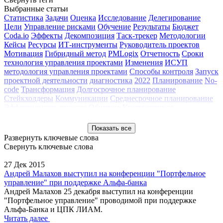
Выбранные статьи
Статистика
Задачи
Оценка
Исследование
Делегирование
Цели
Управление рисками
Обучение
Результаты
Бюджет
Coda.io
Эффекты
Декомпозиция
Таск-трекер
Методологии
Кейсы
Ресурсы
ИТ-инструменты
Руководитель проектов
Мотивация
Гибридный метод
PMLogix
Отчетность
Сроки
технология управления проектами
Изменения
ИСУП
методология управления проектами
Способы контроля
Запуск
проектной деятельности
диагностика
2022
Планирование
No-
code
Трансформация
Долгосрочное планирование
Стейкхолдеры
Коммуникации
Среднесрочное планирование
Эффективность проекта
Общение
Краткосрочное
планирование
Оценка эффективности проекта
Проблемы
ИТ-
проекты
Оценка результата проекта
Конфликты
Мониторинг
Показать все
Метрики оценки проекта
2021
2020
Управление командой
Развернуть ключевые слова
Вебинар
Инструменты УП
Клуб профессионалов
Контроль
Свернуть ключевые слова
качества
Конференция РМО 2017
Мастер-класс
Методология
Обзор
Проектный офис
Сопровождение проекта
Трекинг
27 Дек 2015
проектов
Тренды
Управление изменениями
Управление
Андрей Малахов выступил на конференции "Портфельное
портфелем
Управление проектами
управление" при поддержке Альфа-банка
Андрей Малахов 25 декабря выступил на конференции
"Портфельное управление" проводимой при поддержке
Альфа-Банка и ЦПК ЛИАМ.
Читать далее