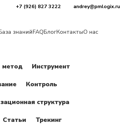
+7 (926) 827 3222
andrey@pmlogix.ru
База знаний
FAQ
Блог
Контакты
О нас
 метод
Инструмент
вание
Контроль
зационная структура
Статьи
Трекинг