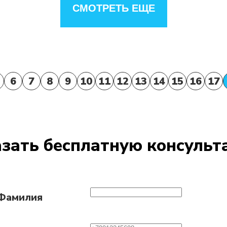
СМОТРЕТЬ ЕЩЕ
6
7
8
9
10
11
12
13
14
15
16
17
зать бесплатную консуль
 Фамилия