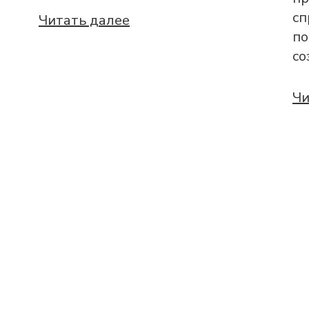
сп
Читать далее
по
со
Чи