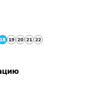
18
19
20
21
22
тацию