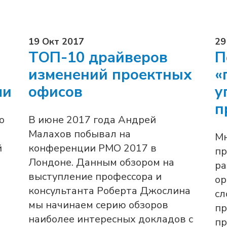
19 Окт 2017
29
ТОП-10 драйверов
П
изменений проектных
«
ми
офисов
у
п
о
В июне 2017 года Андрей
Малахов побывал на
Мн
й
конференции PMO 2017 в
пр
Лондоне. Данным обзором на
ра
выступление профессора и
ор
консультанта Роберта Джослина
сл
мы начинаем серию обзоров
пр
наиболее интересных докладов с
пр