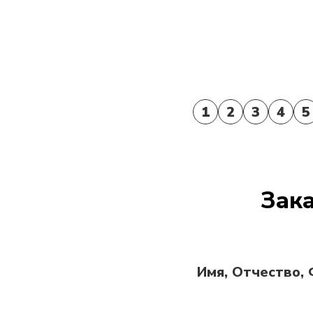
1
2
3
4
5
Зака
Имя, Отчество,