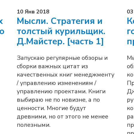
10 Янв 2018
03
х
Мысли. Стратегия и
К
о
толстый курильщик.
г
Д.Майстер. [часть 1]
п
Запускаю регулярные обзоры и
Мы
сборки важных цитат из
об
качественных книг менеджменту
ко
/ управлению изменениям /
Пр
управлению проектами. Книги
Дж
выбираю не по новизне, а по
ру
ценности. Многие будут
ко
древними, но от этого не менее
ра
полезными.
пр
пр