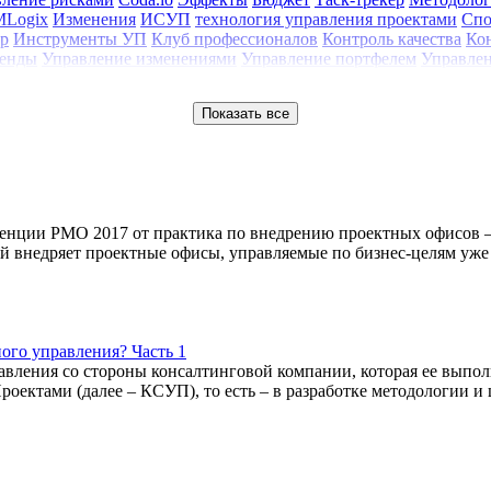
MLogix
Изменения
ИСУП
технология управления проектами
Спо
р
Инструменты УП
Клуб профессионалов
Контроль качества
Ко
енды
Управление изменениями
Управление портфелем
Управлен
Показать все
ренции PMO 2017 от практика по внедрению проектных офисов 
ый внедряет проектные офисы, управляемые по бизнес-целям уже
ного управления? Часть 1
равления со стороны консалтинговой компании, которая ее выпол
ктами (далее – КСУП), то есть – в разработке методологии и 