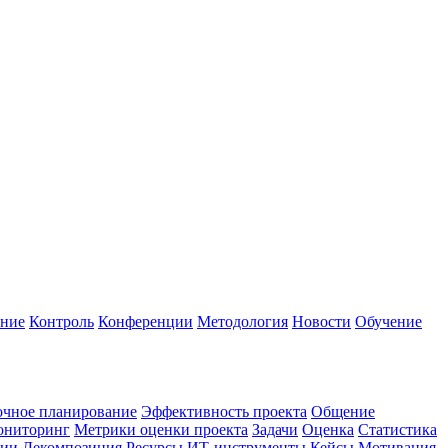
ание
Контроль
Конференции
Методология
Новости
Обучение
очное планирование
Эффективность проекта
Общение
ниторинг
Метрики оценки проекта
Задачи
Оценка
Статистика
гии
Декомпозиция
Ресурсы
ИТ-инструменты
Кейсы
Мотивация