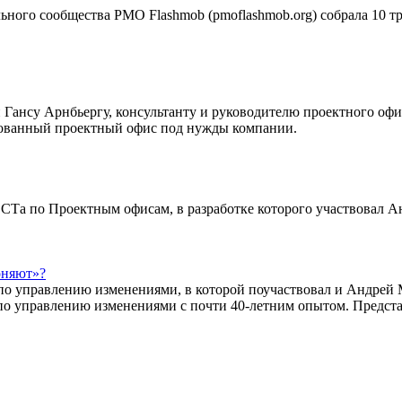
ьного сообщества PMO Flashmob (pmoflashmob.org) собрала 10 т
Гансу Арнбьергу, консультанту и руководителю проектного офис
рованный проектный офис под нужды компании.
СТа по Проектным офисам, в разработке которого участвовал А
оняют»?
по управлению изменениями, в которой поучаствовал и Андрей
по управлению изменениями с почти 40-летним опытом. Предста