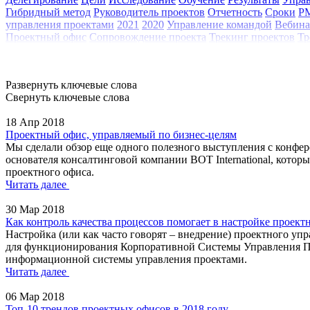
Гибридный метод
Руководитель проектов
Отчетность
Сроки
P
управления проектами
2021
2020
Управление командой
Вебина
Проектный офис
Сопровождение проекта
Трекинг проектов
Тр
Развернуть ключевые слова
Свернуть ключевые слова
18 Апр 2018
Проектный офис, управляемый по бизнес-целям
Мы сделали обзор еще одного полезного выступления с конфе
основателя консалтинговой компании BOT International, котор
проектного офиса.
Читать далее
30 Мар 2018
Как контроль качества процессов помогает в настройке проект
Настройка (или как часто говорят – внедрение) проектного уп
для функционирования Корпоративной Системы Управления Прое
информационной системы управления проектами.
Читать далее
06 Мар 2018
Топ-10 трендов проектных офисов в 2018 году