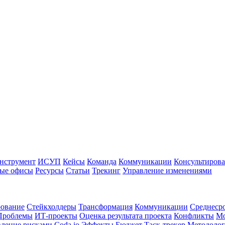
нструмент
ИСУП
Кейсы
Команда
Коммуникации
Консультиров
ые офисы
Ресурсы
Статьи
Трекинг
Управление изменениями
рование
Стейкхолдеры
Трансформация
Коммуникации
Среднеср
Проблемы
ИТ-проекты
Оценка результата проекта
Конфликты
Мо
ление рисками
Coda.io
Эффекты
Бюджет
Таск-трекер
Методоло