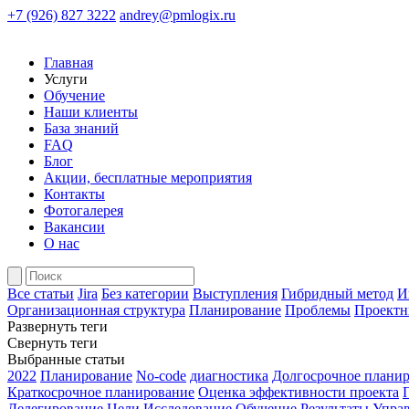
+7 (926) 827 3222
andrey@pmlogix.ru
Главная
Услуги
Обучение
Наши клиенты
База знаний
FAQ
Блог
Акции, бесплатные мероприятия
Контакты
Фотогалерея
Вакансии
О нас
Все статьи
Jira
Без категории
Выступления
Гибридный метод
И
Организационная структура
Планирование
Проблемы
Проектн
Развернуть теги
Свернуть теги
Выбранные статьи
2022
Планирование
No-code
диагностика
Долгосрочное плани
Краткосрочное планирование
Оценка эффективности проекта
Делегирование
Цели
Исследование
Обучение
Результаты
Управ