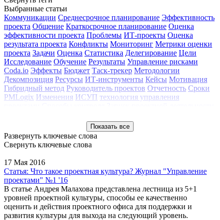
Выбранные статьи
Коммуникации
Среднесрочное планирование
Эффективность
проекта
Общение
Краткосрочное планирование
Оценка
эффективности проекта
Проблемы
ИТ-проекты
Оценка
результата проекта
Конфликты
Мониторинг
Метрики оценки
проекта
Задачи
Оценка
Статистика
Делегирование
Цели
Исследование
Обучение
Результаты
Управление рисками
Coda.io
Эффекты
Бюджет
Таск-трекер
Методологии
Декомпозиция
Ресурсы
ИТ-инструменты
Кейсы
Мотивация
Гибридный метод
Руководитель проектов
Отчетность
Сроки
PMLogix
Изменения
ИСУП
технология управления
проектами
Способы контроля
Запуск проектной деятельности
методология управления проектами
2022
Планирование
No-
code
диагностика
Долгосрочное планирование
Стейкхолдеры
Показать все
Трансформация
2021
2020
Управление командой
Вебинар
Развернуть ключевые слова
Инструменты УП
Клуб профессионалов
Контроль качества
Свернуть ключевые слова
Конференция РМО 2017
Мастер-класс
Методология
Обзор
Проектный офис
Сопровождение проекта
Трекинг проектов
17 Мая 2016
Тренды
Управление изменениями
Управление портфелем
Статья: Что такое проектная культура? Журнал "Управление
Управление проектами
проектами" №1 '16
В статье Андрея Малахова представлена лестница из 5+1
уровней проектной культуры, способы ее качественно
оценить и действия проектного офиса для поддержки и
развития культуры для выхода на следующий уровень.