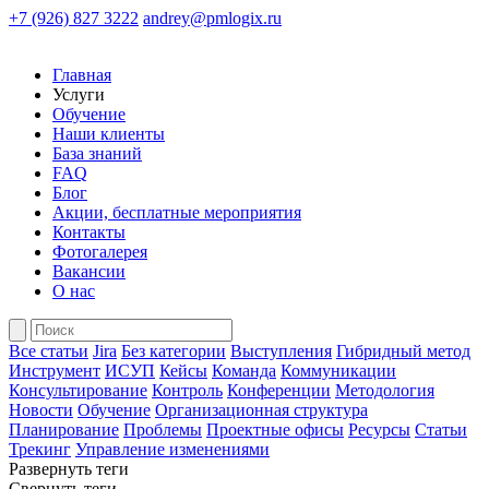
+7 (926) 827 3222
andrey@pmlogix.ru
Главная
Услуги
Обучение
Наши клиенты
База знаний
FAQ
Блог
Акции, бесплатные мероприятия
Контакты
Фотогалерея
Вакансии
О нас
Все статьи
Jira
Без категории
Выступления
Гибридный метод
Инструмент
ИСУП
Кейсы
Команда
Коммуникации
Консультирование
Контроль
Конференции
Методология
Новости
Обучение
Организационная структура
Планирование
Проблемы
Проектные офисы
Ресурсы
Статьи
Трекинг
Управление изменениями
Развернуть теги
Свернуть теги