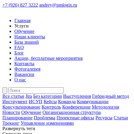
+7 (926) 827 3222
andrey@pmlogix.ru
Главная
Услуги
Обучение
Наши клиенты
База знаний
FAQ
Блог
Акции, бесплатные мероприятия
Контакты
Фотогалерея
Вакансии
О нас
Все статьи
Jira
Без категории
Выступления
Гибридный метод
Инструмент
ИСУП
Кейсы
Команда
Коммуникации
Консультирование
Контроль
Конференции
Методология
Новости
Обучение
Организационная структура
Планирование
Проблемы
Проектные офисы
Ресурсы
Статьи
Трекинг
Управление изменениями
Развернуть теги
Свернуть теги