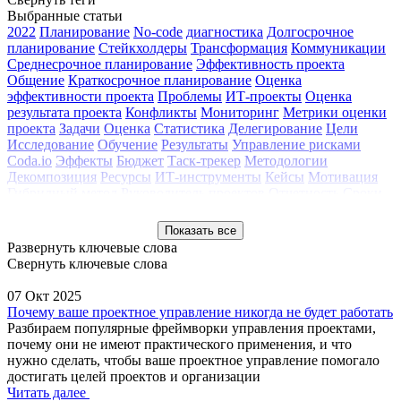
Выбранные статьи
2022
Планирование
No-code
диагностика
Долгосрочное
планирование
Стейкхолдеры
Трансформация
Коммуникации
Среднесрочное планирование
Эффективность проекта
Общение
Краткосрочное планирование
Оценка
эффективности проекта
Проблемы
ИТ-проекты
Оценка
результата проекта
Конфликты
Мониторинг
Метрики оценки
проекта
Задачи
Оценка
Статистика
Делегирование
Цели
Исследование
Обучение
Результаты
Управление рисками
Coda.io
Эффекты
Бюджет
Таск-трекер
Методологии
Декомпозиция
Ресурсы
ИТ-инструменты
Кейсы
Мотивация
Гибридный метод
Руководитель проектов
Отчетность
Сроки
PMLogix
Изменения
ИСУП
технология управления
проектами
Способы контроля
Запуск проектной деятельности
Показать все
методология управления проектами
2021
2020
Управление
Развернуть ключевые слова
командой
Вебинар
Инструменты УП
Клуб профессионалов
Свернуть ключевые слова
Контроль качества
Конференция РМО 2017
Мастер-класс
Методология
Обзор
Проектный офис
Сопровождение проекта
07 Окт 2025
Трекинг проектов
Тренды
Управление изменениями
Почему ваше проектное управление никогда не будет работать
Управление портфелем
Управление проектами
Разбираем популярные фреймворки управления проектами,
почему они не имеют практического применения, и что
нужно сделать, чтобы ваше проектное управление помогало
достигать целей проектов и организации
Читать далее