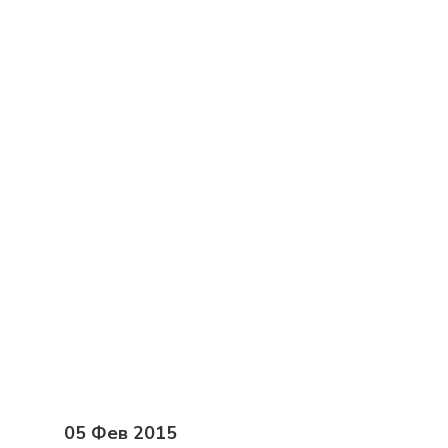
Кейсы
Мотивация
Гибр
Изменения
И
Запуск проектной деятельност
Вебинар
Инструменты У
Мастер-класс
Методология
Тренды
Управлени
05 Фев 2015