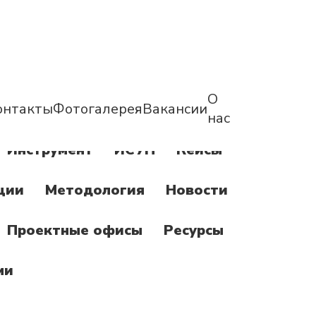
О
онтакты
Фотогалерея
Вакансии
нас
Инструмент
ИСУП
Кейсы
ции
Методология
Новости
Проектные офисы
Ресурсы
ми