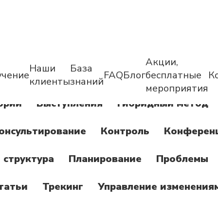
Акции,
Наши
База
учение
FAQ
Блог
бесплатные
К
клиенты
знаний
мероприятия
ории
Выступления
Гибридный метод
онсультирование
Контроль
Конферен
 структура
Планирование
Проблемы
татьи
Трекинг
Управление изменения