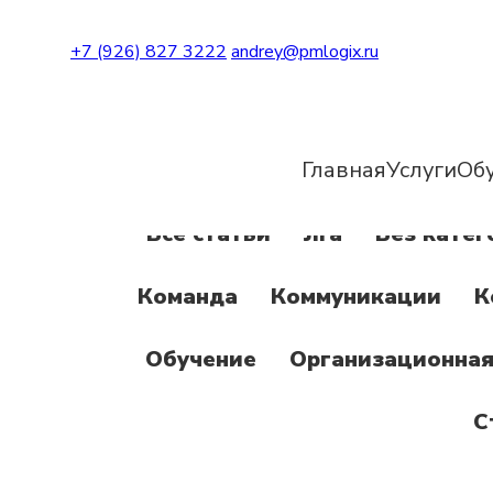
+7 (926) 827 3222
andrey@pmlogix.ru
Главная
Услуги
Об
Все статьи
Jira
Без катег
Команда
Коммуникации
К
Обучение
Организационная
С