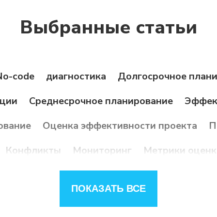
Выбранные статьи
No-code
диагностика
Долгосрочное план
ции
Среднесрочное планирование
Эффек
ование
Оценка эффективности проекта
П
Конфликты
Мониторинг
Метрики оценк
е
Цели
Исследование
Обучение
Резу
ПОКАЗАТЬ ВСЕ
Таск-трекер
Методологии
Декомпозици