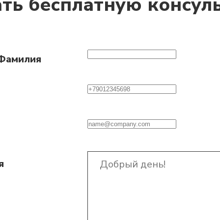
ать бесплатную консул
 Фамилия
я