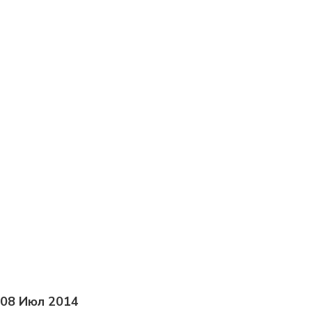
етность
Сроки
PMLogix
особы контроля
1
2020
Управление командой
а
Конференция РМО 2017
е проекта
Трекинг проектов
правление проектами
08 Июл 2014