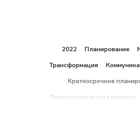
2022
Планирование
Трансформация
Коммуника
Краткосрочное планир
Оценка результата проекта
Статистика
Делегировани
Coda.io
Эффекты
Бюджет