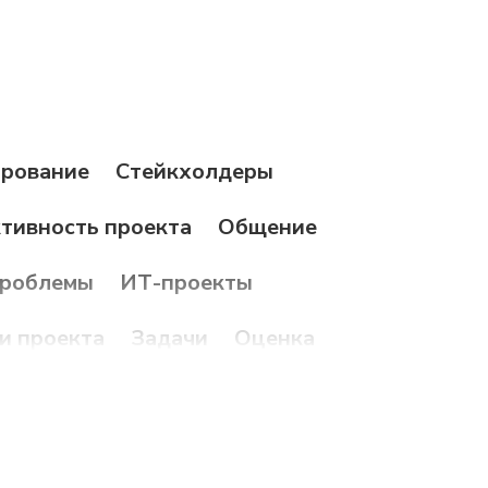
ирование
Стейкхолдеры
тивность проекта
Общение
роблемы
ИТ-проекты
и проекта
Задачи
Оценка
льтаты
Управление рисками
я
Ресурсы
ИТ-инструменты