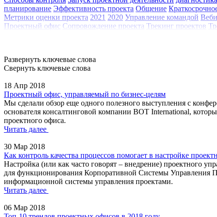
планирование
Эффективность проекта
Общение
Краткосрочно
Метрики оценки проекта
2021
2020
Управление командой
Веби
Проектный офис
Сопровождение проекта
Трекинг проектов
Тр
Развернуть ключевые слова
Свернуть ключевые слова
18 Апр 2018
Проектный офис, управляемый по бизнес-целям
Мы сделали обзор еще одного полезного выступления с конфе
основателя консалтинговой компании BOT International, котор
проектного офиса.
Читать далее
30 Мар 2018
Как контроль качества процессов помогает в настройке проект
Настройка (или как часто говорят – внедрение) проектного уп
для функционирования Корпоративной Системы Управления Прое
информационной системы управления проектами.
Читать далее
06 Мар 2018
Топ-10 трендов проектных офисов в 2018 году