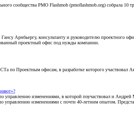
ьного сообщества PMO Flashmob (pmoflashmob.org) собрала 10 т
Гансу Арнбьергу, консультанту и руководителю проектного офис
рованный проектный офис под нужды компании.
СТа по Проектным офисам, в разработке которого участвовал А
оняют»?
по управлению изменениями, в которой поучаствовал и Андрей
по управлению изменениями с почти 40-летним опытом. Предста