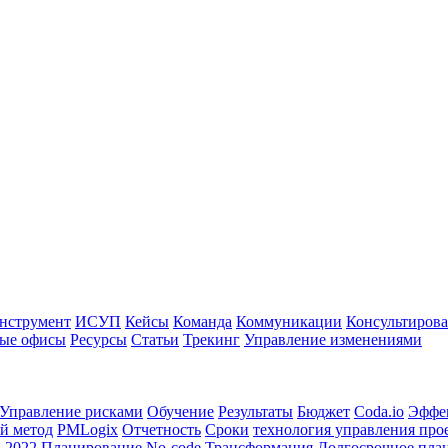
нструмент
ИСУП
Кейсы
Команда
Коммуникации
Консультиров
ые офисы
Ресурсы
Статьи
Трекинг
Управление изменениями
Управление рисками
Обучение
Результаты
Бюджет
Coda.io
Эффе
й метод
PMLogix
Отчетность
Сроки
технология управления про
а
2022
Планирование
No-code
Трансформация
Долгосрочное пла