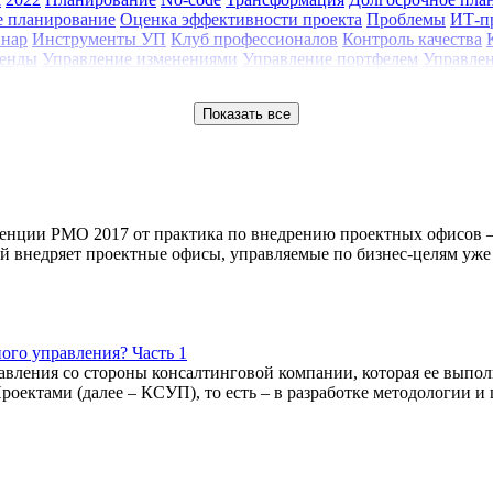
е планирование
Оценка эффективности проекта
Проблемы
ИТ-п
нар
Инструменты УП
Клуб профессионалов
Контроль качества
енды
Управление изменениями
Управление портфелем
Управлен
Показать все
ренции PMO 2017 от практика по внедрению проектных офисов 
ый внедряет проектные офисы, управляемые по бизнес-целям уже
ного управления? Часть 1
равления со стороны консалтинговой компании, которая ее выпол
ктами (далее – КСУП), то есть – в разработке методологии и 