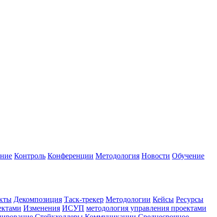
ание
Контроль
Конференции
Методология
Новости
Обучение
кты
Декомпозиция
Таск-трекер
Методологии
Кейсы
Ресурсы
ектами
Изменения
ИСУП
методология управления проектами
нирование
Стейкхолдеры
Коммуникации
Среднесрочное