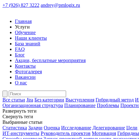
+7 (926) 827 3222
andrey@pmlogix.ru
Главная
Услуги
Обучение
Наши клиенты
База знаний
FAQ
Блог
Акции, бесплатные мероприятия
Контакты
Фотогалерея
Вакансии
О нас
Все статьи
Jira
Без категории
Выступления
Гибридный метод
И
Организационная структура
Планирование
Проблемы
Проектн
Развернуть теги
Свернуть теги
Выбранные статьи
Статистика
Задачи
Оценка
Исследование
Делегирование
Цели
ИТ-инструменты
Руководитель проектов
Мотивация
Гибридны
Способы контроля
Запуск проектной деятельности
диагностик