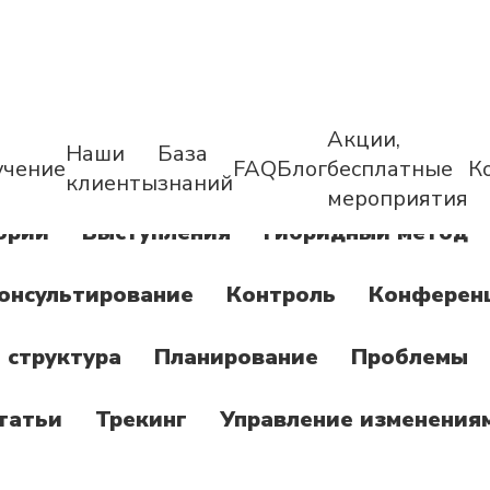
Акции,
Наши
База
учение
FAQ
Блог
бесплатные
К
клиенты
знаний
мероприятия
ории
Выступления
Гибридный метод
онсультирование
Контроль
Конферен
 структура
Планирование
Проблемы
татьи
Трекинг
Управление изменения