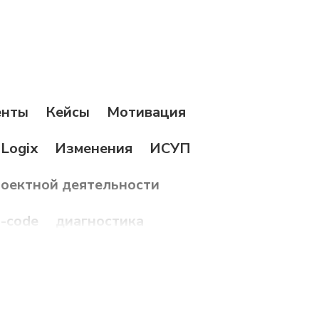
енты
Кейсы
Мотивация
Logix
Изменения
ИСУП
роектной деятельности
-code
диагностика
я
Коммуникации
раткосрочное планирование