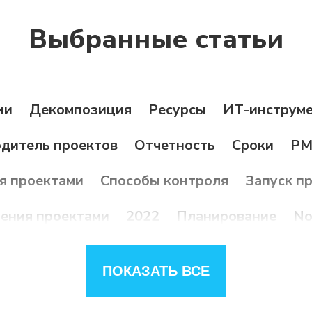
Выбранные статьи
ии
Декомпозиция
Ресурсы
ИТ-инструм
дитель проектов
Отчетность
Сроки
PM
я проектами
Способы контроля
Запуск п
ения проектами
2022
Планирование
No
анирование
Стейкхолдеры
Трансформаци
ПОКАЗАТЬ ВСЕ
ие
Эффективность проекта
Общение
К