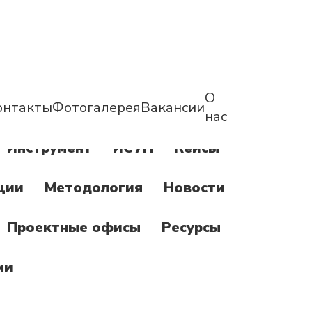
О
онтакты
Фотогалерея
Вакансии
нас
Инструмент
ИСУП
Кейсы
ции
Методология
Новости
Проектные офисы
Ресурсы
ми