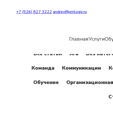
+7 (926) 827 3222
andrey@pmlogix.ru
Главная
Услуги
Об
Все статьи
Jira
Без катег
Команда
Коммуникации
К
Обучение
Организационная
С