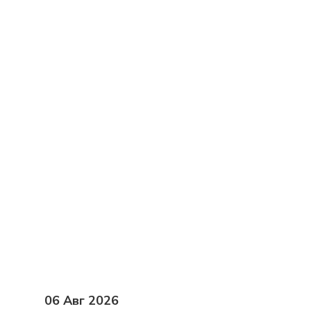
Оценка эффективности прое
Мониторинг
Метрики оц
Исследование
Обучение
Рез
Управление командой
В
Конференция РМО 
Сопровождение проекта
Трек
06 Авг 2026