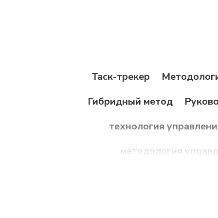
Таск-трекер
Методолог
Гибридный метод
Руково
технология управлени
методология управл
Долгосрочное пл
Среднесрочное планирован