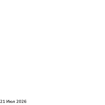
льтата проекта
Конфликты
ка
Делегирование
Цели
ффекты
Бюджет
2021
2020
налов
Контроль качества
р
Проектный офис
ениями
Управление портфелем
21 Июл 2026