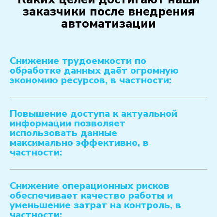
заказчики после внедрения
автоматизации
избавиться от операционных
рисков возникновения ошибок,
повысить качество работы и
Снижение трудоемкости по
обработке данных даёт огромную
снизить затраты на контроль
экономию ресурсов, в частности:
Повышение доступа к актуальной
Что входит в услугу
информации позволяет
использовать данные
максимально эффективно, в
частности:
помощь в формулировании
целей,
требований и ключевых
Снижение операционных рисков
результатов для проекта
обеспечивает качество работы и
уменьшение затрат на контроль, в
внедрения ИСУП, помощь в
частности: