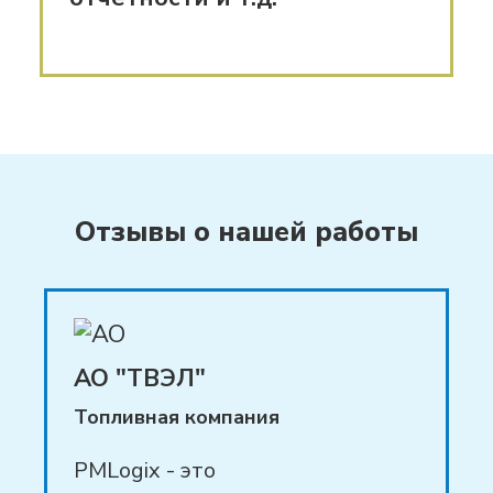
мониторинга
портфеля
проектов — взаимосвязи, сроки,
загрузка сотрудников,
прозрачность хода проектов
внедрение единообразных
правил
ведения проектов с
Отзывы о нашей работы
возможностью последующей
адаптации к специфике
проекта, команды — agile /
waterfall / mix
АО "ТВЭЛ"
формирование удобного
Топливная компания
хранилища
проектной
PMLogix - это
документации с возможностью