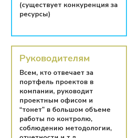
(существует конкуренция за
работами, рисками и т.д.
ресурсы)
обучение работе с ИСУП,
подготовка ролевых
инструкций для участников
проектной деятельности
Руководителям
Всем, кто отвечает за
создание единой среды
портфель проектов в
коммуникации,
пространства
компании, руководит
для совместной работы над
проектным офисом и
проектами для членов
“тонет” в большом объеме
внутренних и внешних команд
работы по контролю,
соблюдению методологии,
обеспечение эффективного
отчетности и т.д.