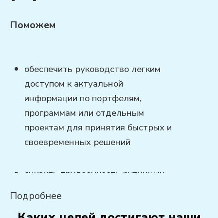
Поможем
обеспечить руководство легким
доступом к актуальной
информации по портфелям,
программам или отдельным
проектам для принятия быстрых и
своевременных решений
снизить трудоемкость рутинных
процессов и сэкономить не часы, а
Подробнее
недели рабочего времени на
Каких целей достигают наши
ручной кропотливой работе