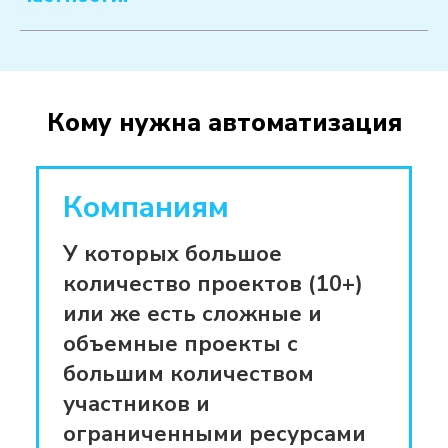
выборе оптимального решения
подбор и конфигурирование
ИСУП под ваши бизнес-цели
Кому нужна автоматизация
(мы внедряем ИСУП на базе
1С:Корадиум, Jira, X-Lance, no-
code и low-code решений, но
Компаниям
также можем рассмотреть и
У которых большое
более удобные/привычные для
количество проектов (10+)
вас варианты)
или же есть сложные и
объемные проекты с
внедрение ИСУП
для
большим количеством
управления различными
участников и
аспектами проекта, в т.ч.
ограниченными ресурсами
сроками, ресурсами, финансами,