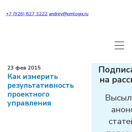
+7 (926) 827 3222
andrey@pmlogix.ru
Развернуть теги
Подпис
23 фев 2015
Как измерить
на рас
результативность
проектного
Высыл
управления
анон
стате