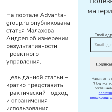
полез
матер
На портале Advanta-
group.ru опубликована
статья Малахова
Email ад
Андрея об измерении
результативности
проектного
управления.
Цель данной статьи –
Нажимая на 
кратко представить
"Подписатьс
соглашаете
практический подход
политик
конфиденциа
и ограничения
использования