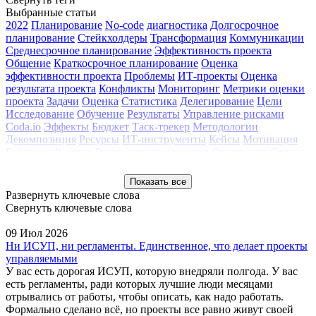
Выбранные статьи
2022
Планирование
No-code
диагностика
Долгосрочное
планирование
Стейкхолдеры
Трансформация
Коммуникации
Среднесрочное планирование
Эффективность проекта
Общение
Краткосрочное планирование
Оценка
эффективности проекта
Проблемы
ИТ-проекты
Оценка
результата проекта
Конфликты
Мониторинг
Метрики оценки
проекта
Задачи
Оценка
Статистика
Делегирование
Цели
Исследование
Обучение
Результаты
Управление рисками
Coda.io
Эффекты
Бюджет
Таск-трекер
Методологии
Декомпозиция
Ресурсы
ИТ-инструменты
Кейсы
Мотивация
Гибридный метод
Руководитель проектов
Отчетность
Сроки
PMLogix
Изменения
ИСУП
технология управления
проектами
Способы контроля
Запуск проектной деятельности
Показать все
методология управления проектами
2021
2020
Управление
Развернуть ключевые слова
командой
Вебинар
Инструменты УП
Клуб профессионалов
Свернуть ключевые слова
Контроль качества
Конференция РМО 2017
Мастер-класс
Методология
Обзор
Проектный офис
Сопровождение проекта
09 Июл 2026
Трекинг проектов
Тренды
Управление изменениями
Ни ИСУП, ни регламенты. Единственное, что делает проекты
Управление портфелем
Управление проектами
управляемыми
У вас есть дорогая ИСУП, которую внедряли полгода. У вас
есть регламенты, ради которых лучшие люди месяцами
отрывались от работы, чтобы описать, как надо работать.
Формально сделано всё, но проекты все равно живут своей