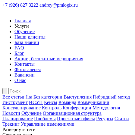
+7 (926) 827 3222
andrey@pmlogix.ru
Главная
Услуги
Обучение
Наши клиенты
База знаний
FAQ
Блог
Акции, бесплатные мероприятия
Контакты
Фотогалерея
Вакансии
О нас
Все статьи
Jira
Без категории
Выступления
Гибридный метод
Инструмент
ИСУП
Кейсы
Команда
Коммуникации
Консультирование
Контроль
Конференции
Методология
Новости
Обучение
Организационная структура
Планирование
Проблемы
Проектные офисы
Ресурсы
Статьи
Трекинг
Управление изменениями
Развернуть теги
Свернуть теги