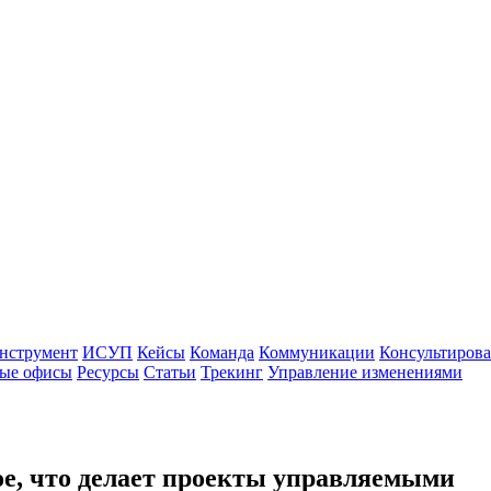
нструмент
ИСУП
Кейсы
Команда
Коммуникации
Консультиров
ые офисы
Ресурсы
Статьи
Трекинг
Управление изменениями
е, что делает проекты управляемыми