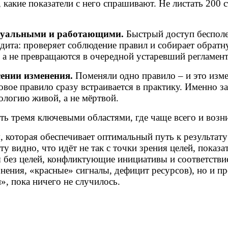
, какие показатели с него спрашивают. Не листать 200 с
актуальными и работающими.
Быстрый доступ бесполе
ита: проверяет соблюдение правил и собирает обратную
 а не превращаются в очередной устаревший регламен
сении изменения.
Поменяли одно правило – и это изме
овое правило сразу встраивается в практику. Именно з
дологию живой, а не мёртвой.
ть тремя ключевыми областями, где чаще всего и возн
 которая обеспечивает оптимальный путь к результату 
 видно, что идёт не так с точки зрения целей, показа
ы без целей, конфликтующие инициативы и соответстви
нения, «красные» сигналы, дефицит ресурсов), но и п
», пока ничего не случилось.