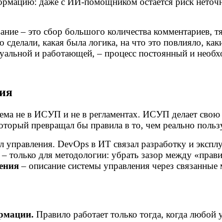
ормацию: даже с ИИ-помощником остаётся риск неточн
ание – это сбор большого количества комментариев, т
о сделали, какая была логика, на что это повлияло, ка
туальной и работающей, – процесс постоянный и необ
ния
лема не в ИСУП и не в регламентах. ИСУП делает свою 
который превращал бы правила в то, чем реально поль
 управления. DevOps в ИТ связал разработку и экспл
я – только для методологии: убрать зазор между «прав
ения
– описание системы управления через связанные
рмации.
Правило работает только тогда, когда любой у