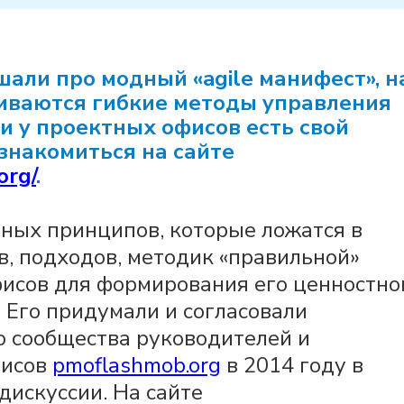
шали про модный «agile манифест», н
виваются гибкие методы управления
и у проектных офисов есть свой
знакомиться на сайте
org/
.
вных принципов, которые ложатся в
в, подходов, методик «правильной»
исов для формирования его ценностно
 Его придумали и согласовали
о сообщества руководителей и
фисов
pmoflashmob.org
в 2014 году в
дискуссии. На сайте