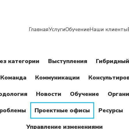
Главная
Услуги
Обучение
Наши клиенты
ез категории
Выступления
Гибридный
Команда
Коммуникации
Консультиро
одология
Новости
Обучение
Органи
роблемы
Проектные офисы
Ресурсы
Управление изменениями