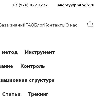
+7 (926) 827 3222
andrey@pmlogix.ru
База знаний
FAQ
Блог
Контакты
О нас
 метод
Инструмент
вание
Контроль
зационная структура
Статьи
Трекинг