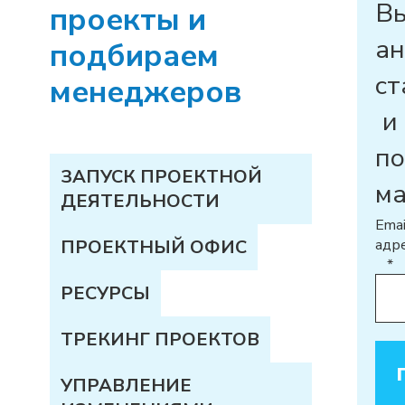
В
проекты и
а
подбираем
ст
менеджеров
и
п
ЗАПУСК ПРОЕКТНОЙ
м
ДЕЯТЕЛЬНОСТИ
Emai
ПРОЕКТНЫЙ ОФИС
адр
*
РЕСУРСЫ
ТРЕКИНГ ПРОЕКТОВ
УПРАВЛЕНИЕ