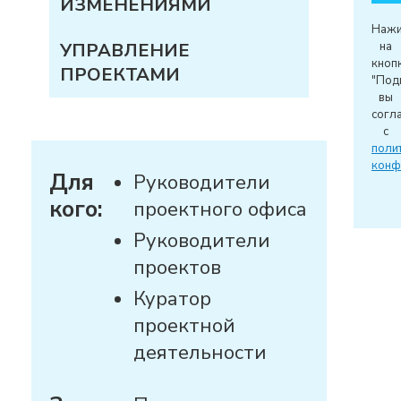
ИЗМЕНЕНИЯМИ
Нажи
УПРАВЛЕНИЕ
на
кноп
ПРОЕКТАМИ
"Подп
вы
согл
с
поли
конф
Для
Руководители
кого:
проектного офиса
Руководители
проектов
Куратор
проектной
деятельности