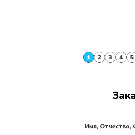
1
2
3
4
5
Зака
Имя, Отчество,