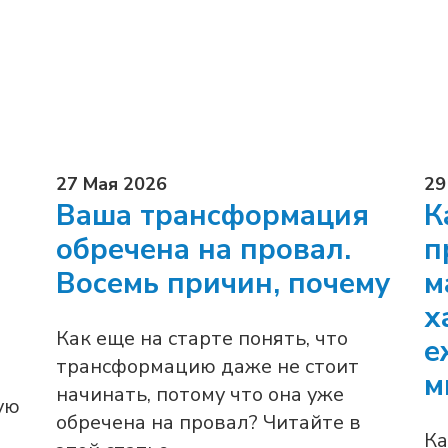
27 Мая 2026
29
Ваша трансформация
К
обречена на провал.
п
Восемь причин, почему
м
х
Как еще на старте понять, что
е
трансформацию даже не стоит
м
начинать, потому что она уже
ую
обречена на провал? Читайте в
Ка