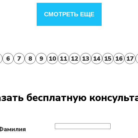
СМОТРЕТЬ ЕЩЕ
6
7
8
9
10
11
12
13
14
15
16
17
зать бесплатную консуль
 Фамилия