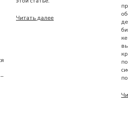
этой статье.
пр
об
Читать далее
де
би
ке
вы
кр
ся
по
си
 –
по
Чи