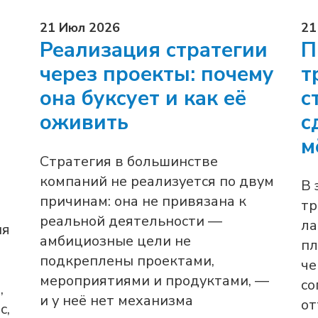
21 Июл 2026
21
Реализация стратегии
П
через проекты: почему
т
она буксует и как её
с
оживить
с
м
Стратегия в большинстве
компаний не реализуется по двум
В 
причинам: она не привязана к
тр
реальной деятельности —
ла
ия
амбициозные цели не
пл
подкреплены проектами,
че
мероприятиями и продуктами, —
со
,
и у неё нет механизма
от
с,