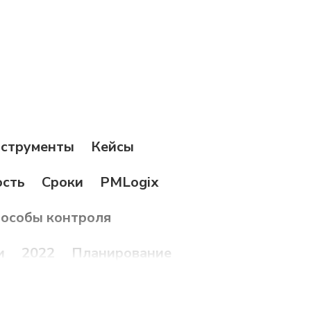
струменты
Кейсы
ость
Сроки
PMLogix
особы контроля
и
2022
Планирование
деры
Трансформация