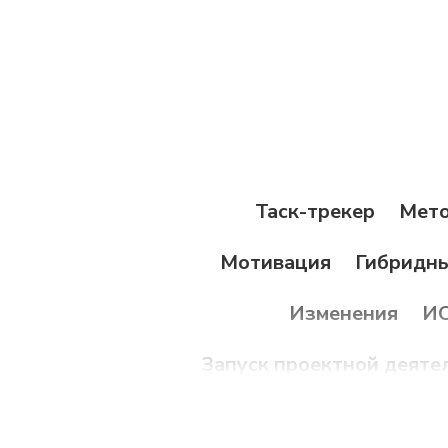
Таск-трекер
Мето
Мотивация
Гибридн
Изменения
И
Запуск проектной деяте
No-code
диагностик