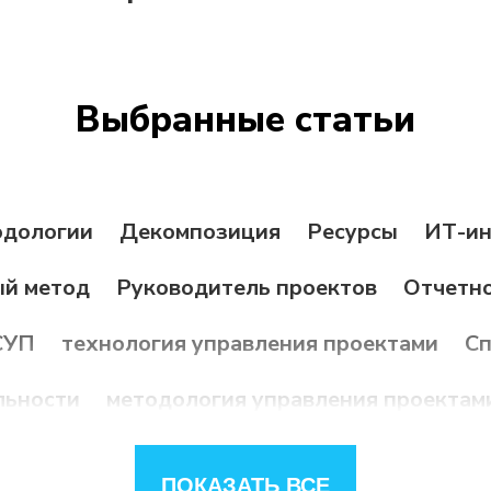
Выбранные статьи
дологии
Декомпозиция
Ресурсы
ИТ-ин
ый метод
Руководитель проектов
Отчетн
СУП
технология управления проектами
Сп
льности
методология управления проектам
а
Долгосрочное планирование
Стейкхол
ПОКАЗАТЬ ВСЕ