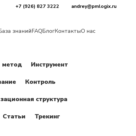
+7 (926) 827 3222
andrey@pmlogix.ru
База знаний
FAQ
Блог
Контакты
О нас
 метод
Инструмент
вание
Контроль
зационная структура
Статьи
Трекинг