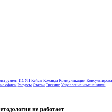
нструмент
ИСУП
Кейсы
Команда
Коммуникации
Консультиров
ые офисы
Ресурсы
Статьи
Трекинг
Управление изменениями
етодология не работает