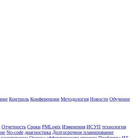
ание
Контроль
Конференции
Методология
Новости
Обучение
в
Отчетность
Сроки
PMLogix
Изменения
ИСУП
технология
ние
No-code
диагностика
Долгосрочное планирование
планирование
Оценка эффективности проекта
Проблемы
ИТ-