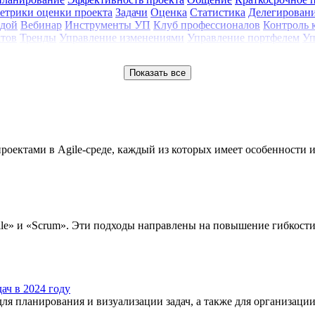
етрики оценки проекта
Задачи
Оценка
Статистика
Делегирован
ндой
Вебинар
Инструменты УП
Клуб профессионалов
Контроль 
ктов
Тренды
Управление изменениями
Управление портфелем
Уп
Показать все
роектами в Agile-среде, каждый из которых имеет особенности 
le» и «Scrum». Эти подходы направлены на повышение гибкости 
ач в 2024 году
 планирования и визуализации задач, а также для организации