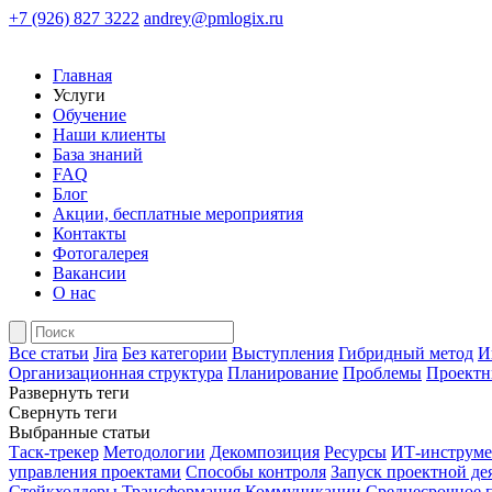
+7 (926) 827 3222
andrey@pmlogix.ru
Главная
Услуги
Обучение
Наши клиенты
База знаний
FAQ
Блог
Акции, бесплатные мероприятия
Контакты
Фотогалерея
Вакансии
О нас
Все статьи
Jira
Без категории
Выступления
Гибридный метод
И
Организационная структура
Планирование
Проблемы
Проектн
Развернуть теги
Свернуть теги
Выбранные статьи
Таск-трекер
Методологии
Декомпозиция
Ресурсы
ИТ-инструм
управления проектами
Способы контроля
Запуск проектной де
Стейкхолдеры
Трансформация
Коммуникации
Среднесрочное 