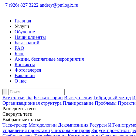
+7 (926) 827 3222
andrey@pmlogix.ru
Главная
Услуги
Обучение
Наши клиенты
База знаний
FAQ
Блог
Акции, бесплатные мероприятия
Контакты
Фотогалерея
Вакансии
О нас
Все статьи
Jira
Без категории
Выступления
Гибридный метод
И
Организационная структура
Планирование
Проблемы
Проектн
Развернуть теги
Свернуть теги
Выбранные статьи
Таск-трекер
Методологии
Декомпозиция
Ресурсы
ИТ-инструм
управления проектами
Способы контроля
Запуск проектной де
Стейкхолдеры
Трансформация
Коммуникации
Среднесрочное 