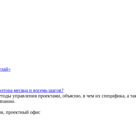
елай»
олтора месяца и восемь шагов?
методы управления проектами, объясню, в чем их специфика, а 
мпании.
ми, проектный офис