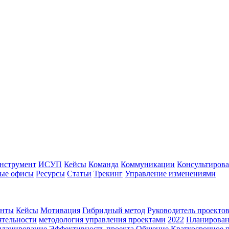
нструмент
ИСУП
Кейсы
Команда
Коммуникации
Консультиров
ые офисы
Ресурсы
Статьи
Трекинг
Управление изменениями
енты
Кейсы
Мотивация
Гибридный метод
Руководитель проекто
ятельности
методология управления проектами
2022
Планирова
планирование
Эффективность проекта
Общение
Краткосрочное 