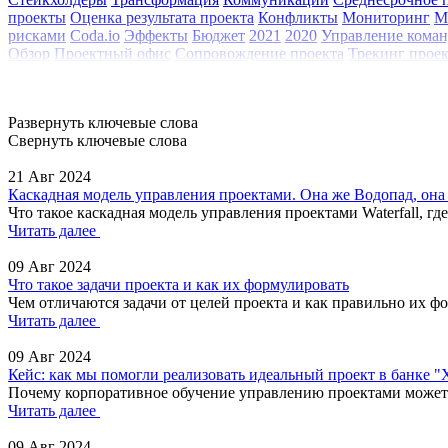
проекты
Оценка результата проекта
Конфликты
Мониторинг
М
рисками
Coda.io
Эффекты
Бюджет
2021
2020
Управление кома
Обзор
Проектный офис
Сопровождение проекта
Трекинг прое
Развернуть ключевые слова
Свернуть ключевые слова
21 Авг 2024
Каскадная модель управления проектами. Она же Водопад, она ж
Что такое каскадная модель управления проектами Waterfall, гд
Читать далее
09 Авг 2024
Что такое задачи проекта и как их формулировать
Чем отличаются задачи от целей проекта и как правильно их фо
Читать далее
09 Авг 2024
Кейс: как мы помогли реализовать идеальный проект в банке 
Почему корпоративное обучение управлению проектами может б
Читать далее
09 Авг 2024