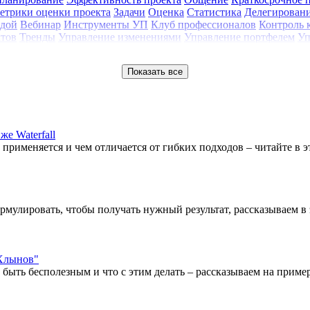
етрики оценки проекта
Задачи
Оценка
Статистика
Делегирован
ндой
Вебинар
Инструменты УП
Клуб профессионалов
Контроль 
ктов
Тренды
Управление изменениями
Управление портфелем
Уп
Показать все
е Waterfall
е применяется и чем отличается от гибких подходов – читайте в эт
рмулировать, чтобы получать нужный результат, рассказываем в э
"Хлынов"
ыть бесполезным и что с этим делать – рассказываем на пример