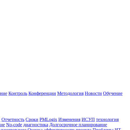
ание
Контроль
Конференции
Методология
Новости
Обучение
в
Отчетность
Сроки
PMLogix
Изменения
ИСУП
технология
ние
No-code
диагностика
Долгосрочное планирование
планирование
Оценка эффективности проекта
Проблемы
ИТ-