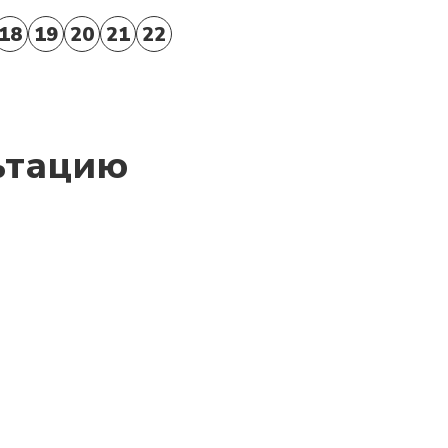
18
19
20
21
22
ьтацию