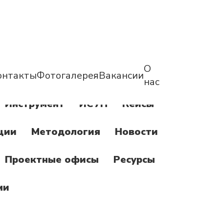
О
онтакты
Фотогалерея
Вакансии
нас
Инструмент
ИСУП
Кейсы
ции
Методология
Новости
Проектные офисы
Ресурсы
ми