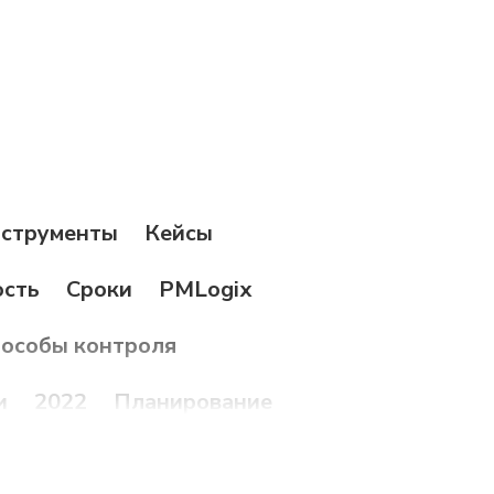
струменты
Кейсы
ость
Сроки
PMLogix
особы контроля
и
2022
Планирование
деры
Трансформация