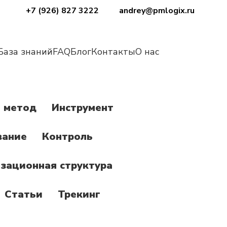
+7 (926) 827 3222
andrey@pmlogix.ru
База знаний
FAQ
Блог
Контакты
О нас
 метод
Инструмент
вание
Контроль
зационная структура
Статьи
Трекинг