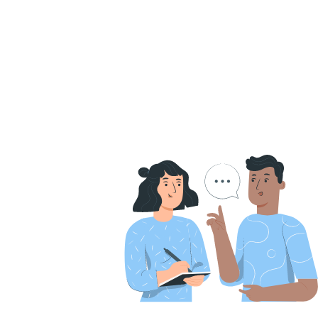
Коммуникации
Ср
Краткосрочное планир
Оценка результата про
Оценка
Статистика
Управление рисками
Вебинар
Ин
Конференция РМО 
Сопровождение п
У