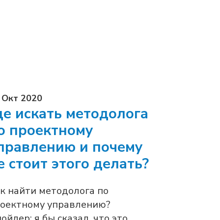
 Окт 2020
де искать методолога
о проектному
правлению и почему
е стоит этого делать?
к найти методолога по
оектному управлению?
пойлер: я бы сказал, что это