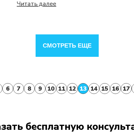
Читать далее
СМОТРЕТЬ ЕЩЕ
6
7
8
9
10
11
12
13
14
15
16
17
зать бесплатную консуль