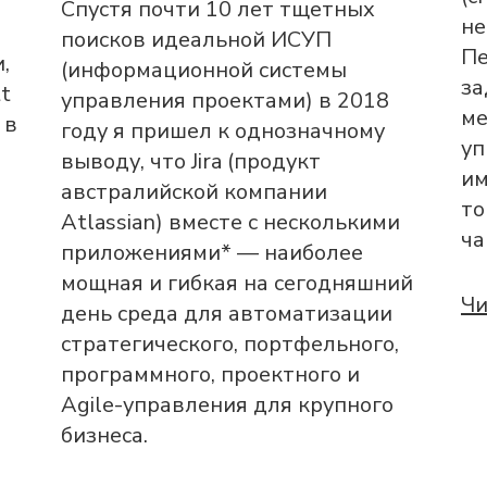
Спустя почти 10 лет тщетных
не
поисков идеальной ИСУП
Пе
,
(информационной системы
за
t
управления проектами) в 2018
ме
 в
году я пришел к однозначному
уп
выводу, что Jira (продукт
им
австралийской компании
то
Atlassian) вместе с несколькими
ча
приложениями* — наиболее
мощная и гибкая на сегодняшний
Чи
день среда для автоматизации
стратегического, портфельного,
программного, проектного и
Agile-управления для крупного
бизнеса.