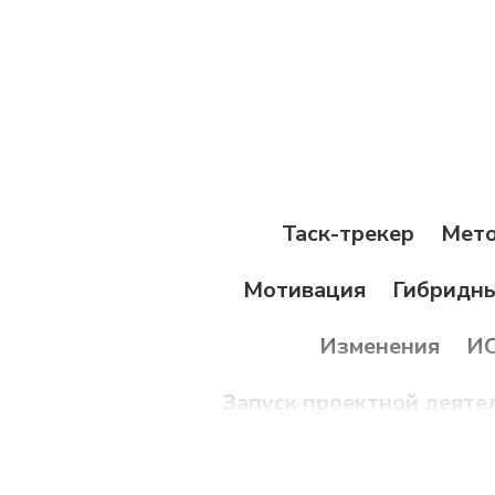
Таск-трекер
Мето
Мотивация
Гибридн
Изменения
И
Запуск проектной деяте
No-code
диагностик