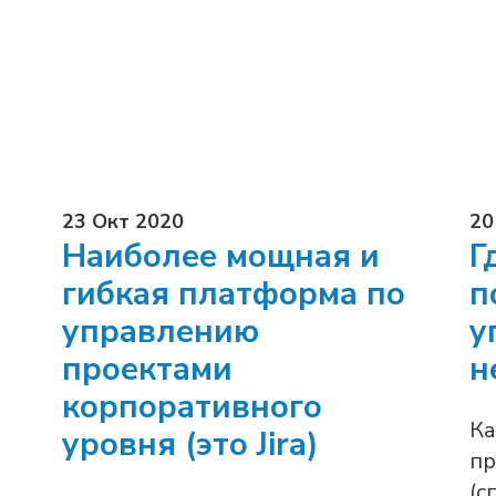
23 Окт 2020
20
Наиболее мощная и
Г
гибкая платформа по
п
управлению
у
проектами
н
корпоративного
Ка
уровня (это Jira)
пр
(с