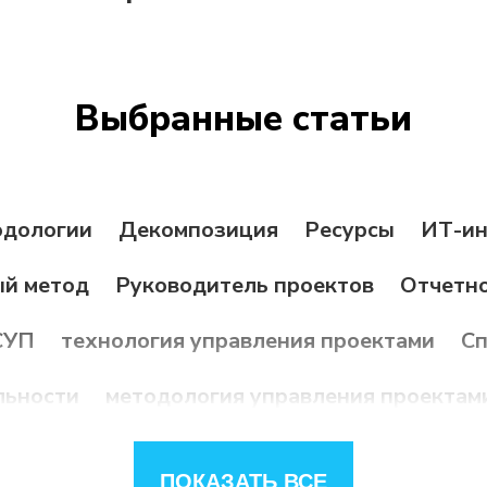
Выбранные статьи
дологии
Декомпозиция
Ресурсы
ИТ-ин
ый метод
Руководитель проектов
Отчетн
СУП
технология управления проектами
Сп
льности
методология управления проектам
а
Долгосрочное планирование
Стейкхол
ПОКАЗАТЬ ВСЕ