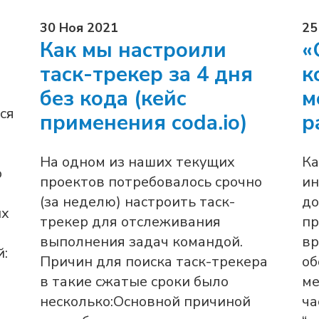
30 Ноя 2021
25
Как мы настроили
«
таск-трекер за 4 дня
к
без кода (кейс
м
ся
применения coda.io)
р
На одном из наших текущих
Ка
о
проектов потребовалось срочно
ин
(за неделю) настроить таск-
до
ых
трекер для отслеживания
пр
выполнения задач командой.
вр
:
Причин для поиска таск-трекера
об
в такие сжатые сроки было
ме
несколько:Основной причиной
ча