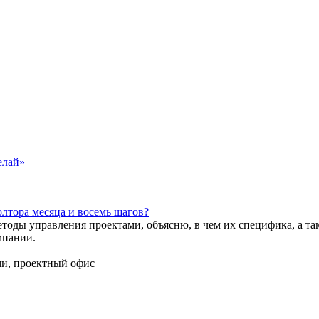
елай»
олтора месяца и восемь шагов?
методы управления проектами, объясню, в чем их специфика, а 
мпании.
ми, проектный офис