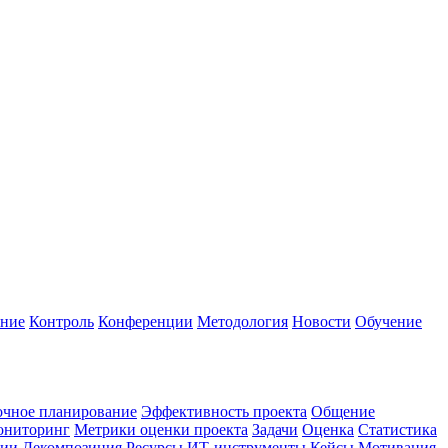
ание
Контроль
Конференции
Методология
Новости
Обучение
очное планирование
Эффективность проекта
Общение
ниторинг
Метрики оценки проекта
Задачи
Оценка
Статистика
гии
Декомпозиция
Ресурсы
ИТ-инструменты
Кейсы
Мотивация