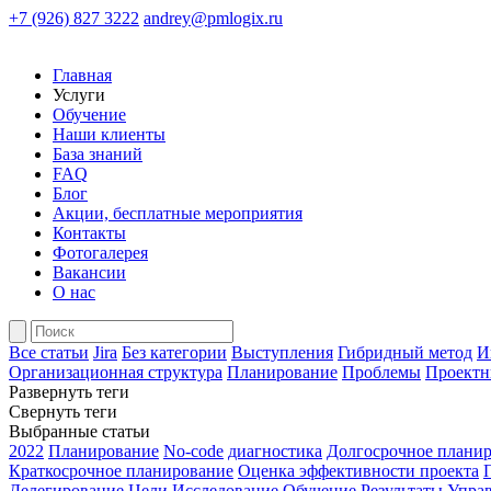
+7 (926) 827 3222
andrey@pmlogix.ru
Главная
Услуги
Обучение
Наши клиенты
База знаний
FAQ
Блог
Акции, бесплатные мероприятия
Контакты
Фотогалерея
Вакансии
О нас
Все статьи
Jira
Без категории
Выступления
Гибридный метод
И
Организационная структура
Планирование
Проблемы
Проектн
Развернуть теги
Свернуть теги
Выбранные статьи
2022
Планирование
No-code
диагностика
Долгосрочное плани
Краткосрочное планирование
Оценка эффективности проекта
Делегирование
Цели
Исследование
Обучение
Результаты
Управ