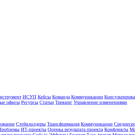
нструмент
ИСУП
Кейсы
Команда
Коммуникации
Консультиров
ые офисы
Ресурсы
Статьи
Трекинг
Управление изменениями
рование
Стейкхолдеры
Трансформация
Коммуникации
Среднеср
Проблемы
ИТ-проекты
Оценка результата проекта
Конфликты
Мо
ление рисками
Coda.io
Эффекты
Бюджет
Таск-трекер
Методоло