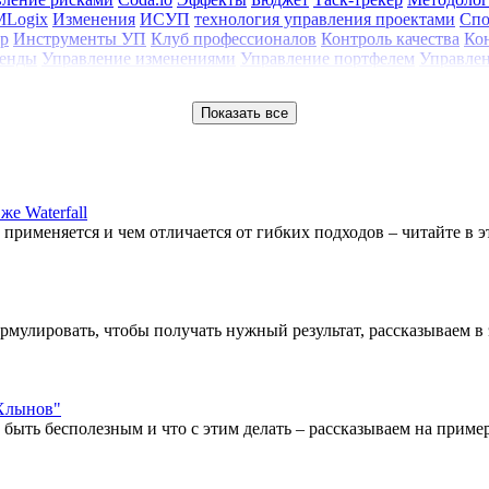
MLogix
Изменения
ИСУП
технология управления проектами
Спо
р
Инструменты УП
Клуб профессионалов
Контроль качества
Ко
енды
Управление изменениями
Управление портфелем
Управлен
Показать все
е Waterfall
е применяется и чем отличается от гибких подходов – читайте в эт
рмулировать, чтобы получать нужный результат, рассказываем в э
"Хлынов"
ыть бесполезным и что с этим делать – рассказываем на пример