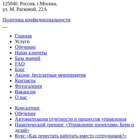
125040, Россия, г.Москва,
ул. М. Расковой, 22А
Политика конфиденциальности
Главная
Услуги
Обучение
Наши клиенты
База знаний
FAQ
Блог
Акции, бесплатные мероприятия
Контакты
Фотогалерея
Вакансии
О нас
Консалтинг
Обучение
Автоматизация отчетности и процессов управления
Практический тренинг «Управление проектами: Бери и
делай»
Курс «Как перестать работать вместо сотрудников?»