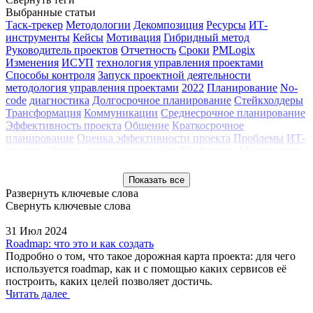
Выбранные статьи
Таск-трекер
Методологии
Декомпозиция
Ресурсы
ИТ-
инструменты
Кейсы
Мотивация
Гибридный метод
Руководитель проектов
Отчетность
Сроки
PMLogix
Изменения
ИСУП
технология управления проектами
Способы контроля
Запуск проектной деятельности
методология управления проектами
2022
Планирование
No-
code
диагностика
Долгосрочное планирование
Стейкхолдеры
Трансформация
Коммуникации
Среднесрочное планирование
Эффективность проекта
Общение
Краткосрочное
планирование
Оценка эффективности проекта
Проблемы
ИТ-
проекты
Оценка результата проекта
Конфликты
Мониторинг
Метрики оценки проекта
Задачи
Оценка
Статистика
Делегирование
Цели
Исследование
Обучение
Результаты
Показать все
Управление рисками
Coda.io
Эффекты
Бюджет
2021
2020
Развернуть ключевые слова
Управление командой
Вебинар
Инструменты УП
Клуб
Свернуть ключевые слова
профессионалов
Контроль качества
Конференция РМО 2017
Мастер-класс
Методология
Обзор
Проектный офис
31 Июл 2024
Сопровождение проекта
Трекинг проектов
Тренды
Roadmap: что это и как создать
Управление изменениями
Управление портфелем
Управление
Подробно о том, что такое дорожная карта проекта: для чего
проектами
используется roadmap, как и с помощью каких сервисов её
построить, каких целей позволяет достичь.
Читать далее