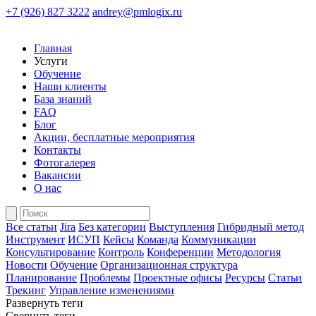
+7 (926) 827 3222
andrey@pmlogix.ru
Главная
Услуги
Обучение
Наши клиенты
База знаний
FAQ
Блог
Акции, бесплатные мероприятия
Контакты
Фотогалерея
Вакансии
О нас
Все статьи
Jira
Без категории
Выступления
Гибридный метод
Инструмент
ИСУП
Кейсы
Команда
Коммуникации
Консультирование
Контроль
Конференции
Методология
Новости
Обучение
Организационная структура
Планирование
Проблемы
Проектные офисы
Ресурсы
Статьи
Трекинг
Управление изменениями
Развернуть теги
Свернуть теги