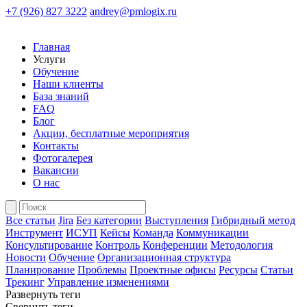
+7 (926) 827 3222
andrey@pmlogix.ru
Главная
Услуги
Обучение
Наши клиенты
База знаний
FAQ
Блог
Акции, бесплатные мероприятия
Контакты
Фотогалерея
Вакансии
О нас
Все статьи
Jira
Без категории
Выступления
Гибридный метод
Инструмент
ИСУП
Кейсы
Команда
Коммуникации
Консультирование
Контроль
Конференции
Методология
Новости
Обучение
Организационная структура
Планирование
Проблемы
Проектные офисы
Ресурсы
Статьи
Трекинг
Управление изменениями
Развернуть теги
Свернуть теги