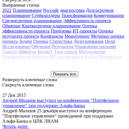
Выбранные статьи
2022
Планирование
No-code
диагностика
Долгосрочное
планирование
Стейкхолдеры
Трансформация
Коммуникации
Среднесрочное планирование
Эффективность проекта
Общение
Краткосрочное планирование
Оценка
эффективности проекта
Проблемы
ИТ-проекты
Оценка
результата проекта
Конфликты
Мониторинг
Метрики оценки
проекта
Задачи
Оценка
Статистика
Делегирование
Цели
Исследование
Обучение
Результаты
Управление рисками
Coda.io
Эффекты
Бюджет
Таск-трекер
Методологии
Декомпозиция
Ресурсы
ИТ-инструменты
Кейсы
Мотивация
Гибридный метод
Руководитель проектов
Отчетность
Сроки
PMLogix
Изменения
ИСУП
технология управления
проектами
Способы контроля
Запуск проектной деятельности
Показать все
методология управления проектами
2021
2020
Управление
Развернуть ключевые слова
командой
Вебинар
Инструменты УП
Клуб профессионалов
Свернуть ключевые слова
Контроль качества
Конференция РМО 2017
Мастер-класс
Методология
Обзор
Проектный офис
Сопровождение проекта
27 Дек 2015
Трекинг проектов
Тренды
Управление изменениями
Андрей Малахов выступил на конференции "Портфельное
Управление портфелем
Управление проектами
управление" при поддержке Альфа-банка
Андрей Малахов 25 декабря выступил на конференции
"Портфельное управление" проводимой при поддержке
Альфа-Банка и ЦПК ЛИАМ.
Читать далее