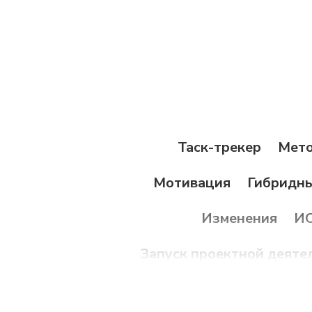
Таск-трекер
Мето
Мотивация
Гибридн
Изменения
И
Запуск проектной деяте
No-code
диагностик