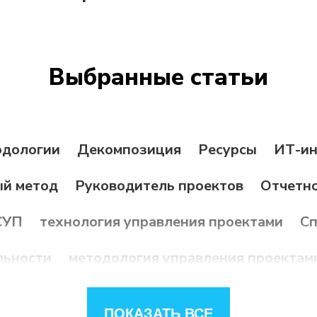
Выбранные статьи
дологии
Декомпозиция
Ресурсы
ИТ-ин
ый метод
Руководитель проектов
Отчетн
СУП
технология управления проектами
Сп
льности
методология управления проектам
а
Долгосрочное планирование
Стейкхол
ПОКАЗАТЬ ВСЕ