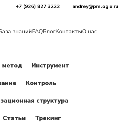
+7 (926) 827 3222
andrey@pmlogix.ru
База знаний
FAQ
Блог
Контакты
О нас
 метод
Инструмент
вание
Контроль
зационная структура
Статьи
Трекинг