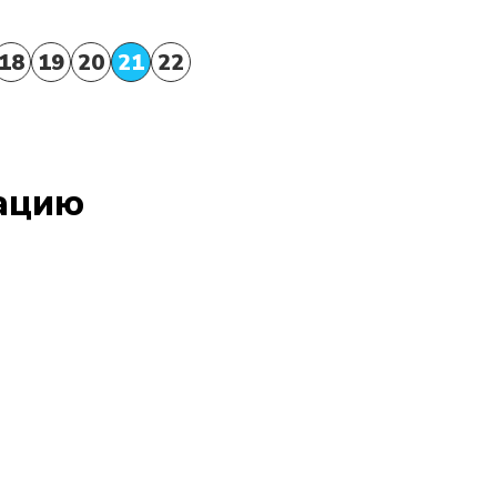
18
19
20
21
22
тацию