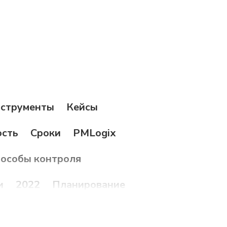
струменты
Кейсы
ость
Сроки
PMLogix
особы контроля
и
2022
Планирование
деры
Трансформация