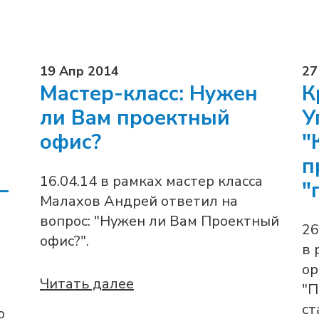
19 Апр 2014
27
Мастер-класс: Нужен
К
ли Вам проектный
У
офис?
"
п
16.04.14 в рамках мастер класса
—
"
Малахов Андрей ответил на
вопрос: "Нужен ли Вам Проектный
26
офис?".
в 
ор
Читать далее
"П
ст
о