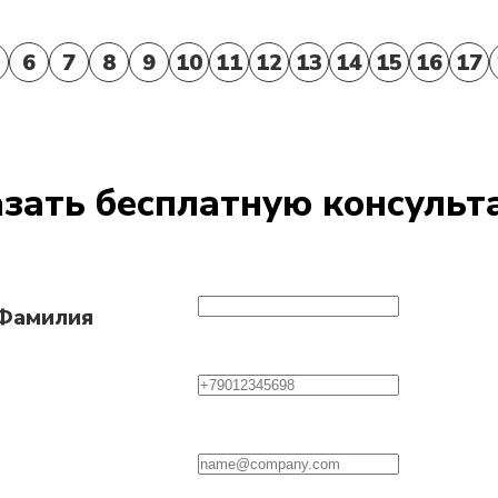
6
7
8
9
10
11
12
13
14
15
16
17
зать бесплатную консуль
 Фамилия