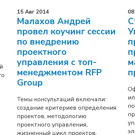
15 Авг 2014
08
Малахов Андрей
С
провел коучинг сессии
У
по внедрению
п
проектного
п
управления с топ-
м
й
менеджментом RFP
п
го
Group
Оф
ил
Темы консультаций включали:
по
создание критериев определения
пр
проектов, методологию
уп
проектного управления,
эл
жизненный цикл проектов,