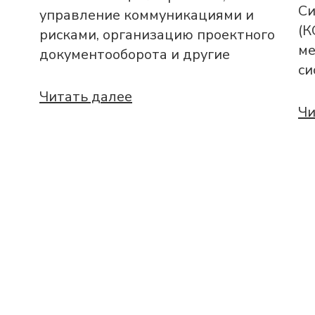
Си
управление коммуникациями и
(К
рисками, организацию проектного
ме
документооборота и другие
си
Читать далее
Чи