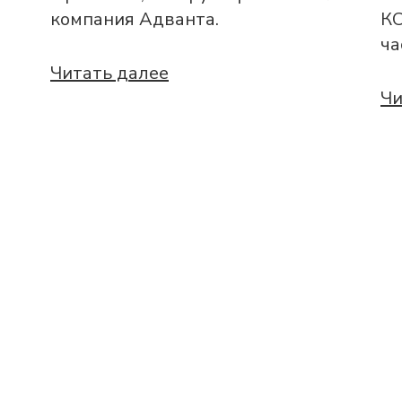
компания Адванта.
КС
ча
Читать далее
Чи