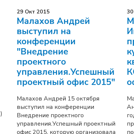
29 Окт 2015
30
Малахов Андрей
М
выступил на
И
конференции
п
"Внедрение
к
проектного
к
управления.Успешный
К
проектный офис 2015"
о
Малахов Андрей 15 октября
Ма
выступил на конференции
Ан
)
Внедрение проектного
го
управления.Успешный проектный
пр
офис 2015, которую организовала
по