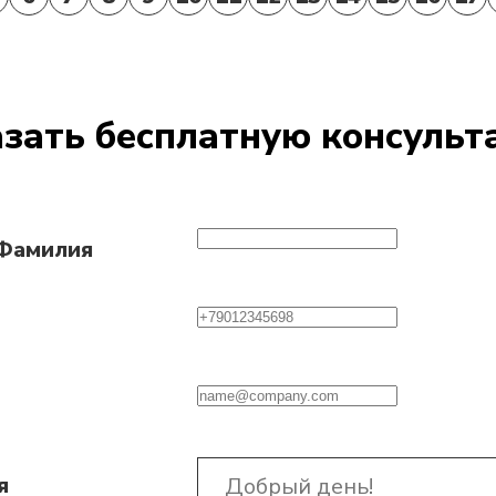
зать бесплатную консуль
 Фамилия
я