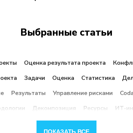
Выбранные статьи
оекты
Оценка результата проекта
Конфл
роекта
Задачи
Оценка
Статистика
Дел
ие
Результаты
Управление рисками
Coda
дологии
Декомпозиция
Ресурсы
ИТ-ин
ый метод
Руководитель проектов
Отчетн
ПОКАЗАТЬ ВСЕ