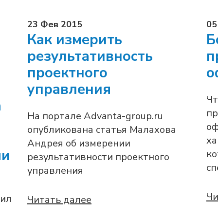
23 Фев 2015
05
Как измерить
Б
результативность
п
проектного
о
управления
Чт
а
пр
На портале Advanta-group.ru
оф
опубликована статья Малахова
ха
Андрея об измерении
ми
ко
результативности проектного
сп
управления
Чи
пил
Читать далее