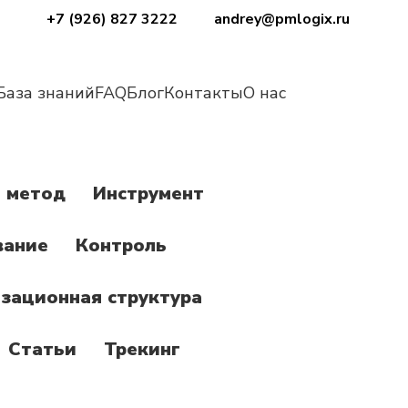
+7 (926) 827 3222
andrey@pmlogix.ru
База знаний
FAQ
Блог
Контакты
О нас
 метод
Инструмент
вание
Контроль
зационная структура
Статьи
Трекинг