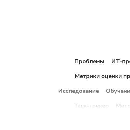
Проблемы
ИТ-пр
Метрики оценки п
Исследование
Обучен
Таск-трекер
Мето
Мотивация
Гибридн