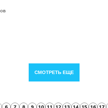
сов
СМОТРЕТЬ ЕЩЕ
6
7
8
9
10
11
12
13
14
15
16
17