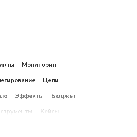
икты
Мониторинг
егирование
Цели
.io
Эффекты
Бюджет
струменты
Кейсы
ость
Сроки
PMLogix