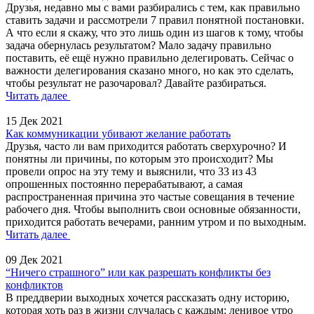
Друзья, недавно мы с вами разбирались с тем, как правильно
ставить задачи и рассмотрели 7 правил понятной постановки.
А что если я скажу, что это лишь один из шагов к тому, чтобы
задача обернулась результатом? Мало задачу правильно
поставить, её ещё нужно правильно делегировать. Сейчас о
важности делегирования сказано много, но как это сделать,
чтобы результат не разочаровал? Давайте разбираться.
Читать далее
15 Дек 2021
Как коммуникации убивают желание работать
Друзья, часто ли вам приходится работать сверхурочно? И
понятны ли причины, по которым это происходит? Мы
провели опрос на эту тему и выяснили, что 33 из 43
опрошенных постоянно перерабатывают, а самая
распространенная причина это частые совещания в течение
рабочего дня. Чтобы выполнить свои основные обязанности,
приходится работать вечерами, ранним утром и по выходным.
Читать далее
09 Дек 2021
“Ничего страшного” или как разрешать конфликты без
конфликтов
В преддверии выходных хочется рассказать одну историю,
которая хоть раз в жизни случалась с каждым: ленивое утро