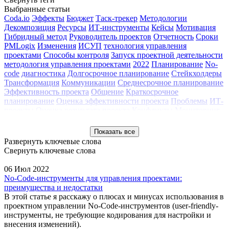
Выбранные статьи
Coda.io
Эффекты
Бюджет
Таск-трекер
Методологии
Декомпозиция
Ресурсы
ИТ-инструменты
Кейсы
Мотивация
Гибридный метод
Руководитель проектов
Отчетность
Сроки
PMLogix
Изменения
ИСУП
технология управления
проектами
Способы контроля
Запуск проектной деятельности
методология управления проектами
2022
Планирование
No-
code
диагностика
Долгосрочное планирование
Стейкхолдеры
Трансформация
Коммуникации
Среднесрочное планирование
Эффективность проекта
Общение
Краткосрочное
планирование
Оценка эффективности проекта
Проблемы
ИТ-
проекты
Оценка результата проекта
Конфликты
Мониторинг
Метрики оценки проекта
Задачи
Оценка
Статистика
Делегирование
Цели
Исследование
Обучение
Результаты
Показать все
Управление рисками
2021
2020
Управление командой
Развернуть ключевые слова
Вебинар
Инструменты УП
Клуб профессионалов
Контроль
Свернуть ключевые слова
качества
Конференция РМО 2017
Мастер-класс
Методология
Обзор
Проектный офис
Сопровождение проекта
Трекинг
06 Июл 2022
проектов
Тренды
Управление изменениями
Управление
No-Code-инструменты для управления проектами:
портфелем
Управление проектами
преимущества и недостатки
В этой статье я расскажу о плюсах и минусах использования в
проектном управлении No-Code-инструментов (user-friendly-
инструменты, не требующие кодирования для настройки и
внесения изменений).