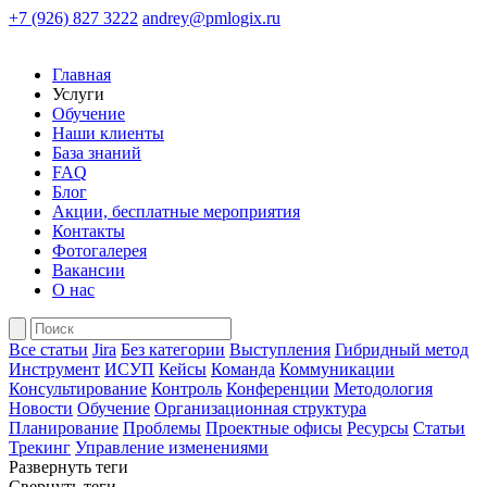
+7 (926) 827 3222
andrey@pmlogix.ru
Главная
Услуги
Обучение
Наши клиенты
База знаний
FAQ
Блог
Акции, бесплатные мероприятия
Контакты
Фотогалерея
Вакансии
О нас
Все статьи
Jira
Без категории
Выступления
Гибридный метод
Инструмент
ИСУП
Кейсы
Команда
Коммуникации
Консультирование
Контроль
Конференции
Методология
Новости
Обучение
Организационная структура
Планирование
Проблемы
Проектные офисы
Ресурсы
Статьи
Трекинг
Управление изменениями
Развернуть теги
Свернуть теги