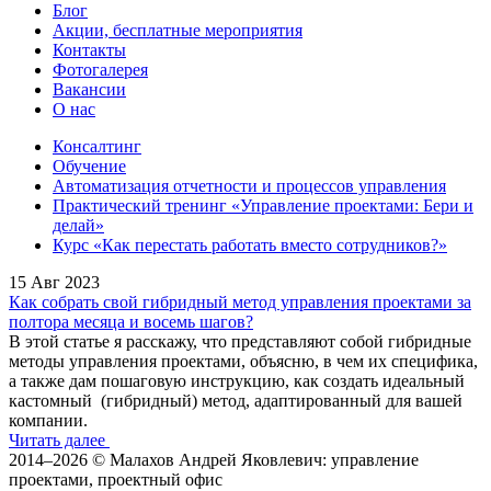
Блог
Акции, бесплатные мероприятия
Контакты
Фотогалерея
Вакансии
О нас
Консалтинг
Обучение
Автоматизация отчетности и процессов управления
Практический тренинг «Управление проектами: Бери и
делай»
Курс «Как перестать работать вместо сотрудников?»
15 Авг 2023
Как собрать свой гибридный метод управления проектами за
полтора месяца и восемь шагов?
В этой статье я расскажу, что представляют собой гибридные
методы управления проектами, объясню, в чем их специфика,
а также дам пошаговую инструкцию, как создать идеальный
кастомный (гибридный) метод, адаптированный для вашей
компании.
Читать далее
2014–2026 © Малахов Андрей Яковлевич: управление
проектами, проектный офис