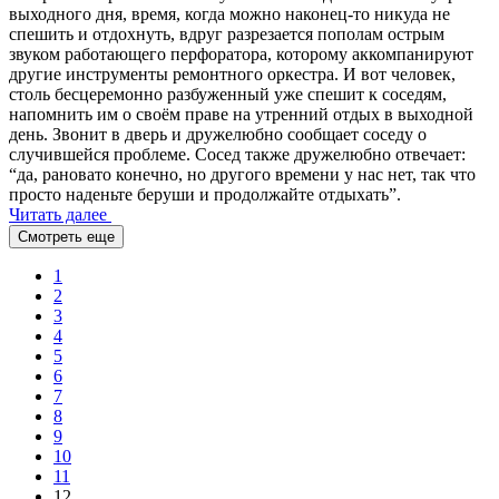
выходного дня, время, когда можно наконец-то никуда не
спешить и отдохнуть, вдруг разрезается пополам острым
звуком работающего перфоратора, которому аккомпанируют
другие инструменты ремонтного оркестра. И вот человек,
столь бесцеремонно разбуженный уже спешит к соседям,
напомнить им о своём праве на утренний отдых в выходной
день. Звонит в дверь и дружелюбно сообщает соседу о
случившейся проблеме. Сосед также дружелюбно отвечает:
“да, рановато конечно, но другого времени у нас нет, так что
просто наденьте беруши и продолжайте отдыхать”.
Читать далее
Смотреть еще
1
2
3
4
5
6
7
8
9
10
11
12